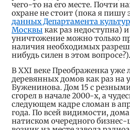
чего-то на его месте. Почти н
охране не стоит (пока я пишу 
данных Департамента культурн
Москвы
как раз недоступна) и
уничтожение можно только п
наличия необходимых разреш
нибудь силен в этом вопросе?)
В XXI веке Преображенка уже 
деревянных домов как раз на 
Буженинова. Дом 15 с резным
сгорел в начале 2000-х, а чуд
следующем кадре сломан в ап
года. По всей видимости, дома
натиском очередного бизнес-
возник на месте завода ради