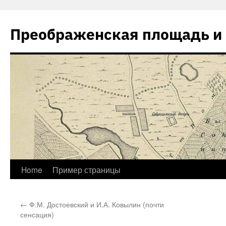
Skip
to
Преображенская площадь и 
content
Home
Пример страницы
←
Ф.М. Достоевский и И.А. Ковылин (почти
сенсация)