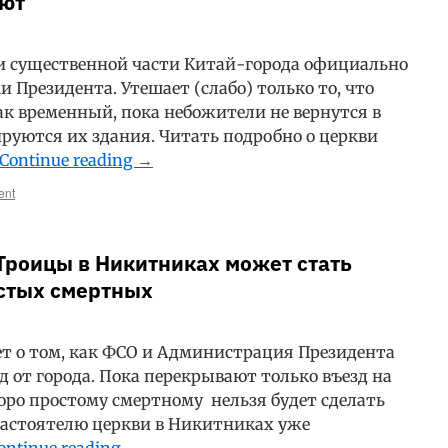
ают
и существенной части Китай-города официально
Президента. Утешает (слабо) только то, что
ак временный, пока небожители не вернутся в
ируются их здания. Читать подробно о церкви
Continue reading
→
ent
Троицы в Никитниках может стать
стых смертных
ет о том, как ФСО и Администрация Президента
 от города. Пока перекрывают только въезд на
оро простому смертному нельзя будет сделать
 настоятелю церкви в Никитниках уже