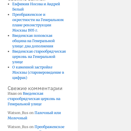
Евфимия Носова и Андрей
Белый
Преображенское и
окрестности на Генеральном
плане реконструкции
Москвы 1935 г.
Введенская поповская
община на Генеральной
улице: два дополнения
Введенская старообрядческая
церковь на Генеральной
улице
О каменной застройке
Москвы (старовероведение в
цифрах)
Свежие комментарии
Иван
on
Введенская
старообрядческая церковь на
Генеральной улице
Watson_Rus
on
Палочный или
Молочный
Watson_Rus
on
Преображенское