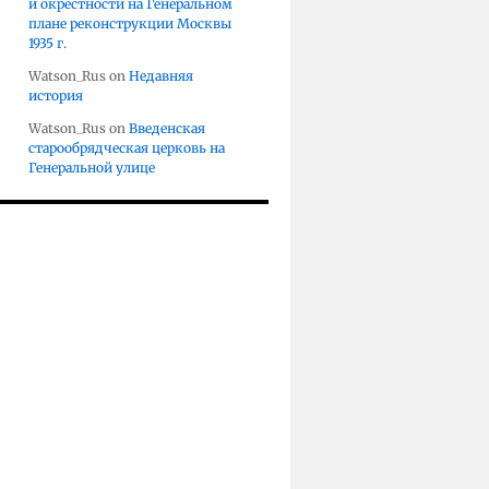
и окрестности на Генеральном
плане реконструкции Москвы
1935 г.
Watson_Rus
on
Недавняя
история
Watson_Rus
on
Введенская
старообрядческая церковь на
Генеральной улице