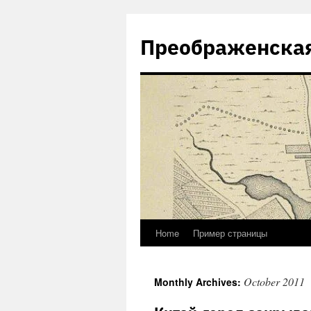
Skip
to
Преображенская
content
Home
Пример страницы
October 2011
Monthly Archives: