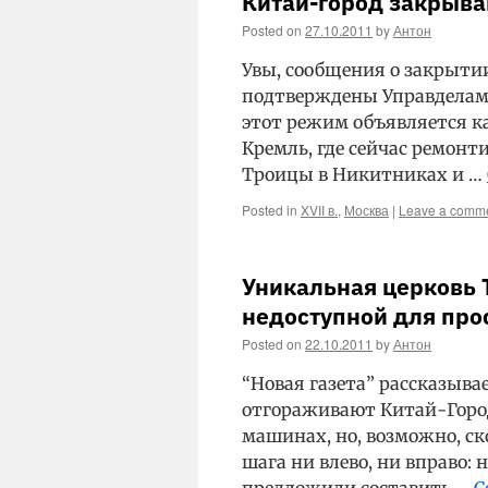
Китай-город закрыв
Posted on
27.10.2011
by
Антон
Увы, сообщения о закрыти
подтверждены Управделами 
этот режим объявляется к
Кремль, где сейчас ремонт
Троицы в Никитниках и …
Posted in
XVII в.
,
Москва
|
Leave a comm
Уникальная церковь 
недоступной для про
Posted on
22.10.2011
by
Антон
“Новая газета” рассказыва
отгораживают Китай-Город
машинах, но, возможно, ск
шага ни влево, ни вправо: