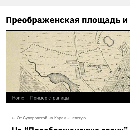
Skip
to
Преображенская площадь и 
content
Home
Пример страницы
←
От Суворовской на Карамышевскую