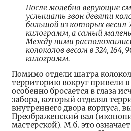
После молебна верующие с
услышать звон девяти кол
большой из которых весил
килограмм, а самый малень
Между ними расположились
колоколов весом в 324, 164, 90,
килограмм.
Помимо отдели шатра колоко
территорию вокруг привели в
особенно бросается в глаза ис
забора, который отделял терр
внутреннего двора корпуса, в
Преображенский вал (иконоп
мастерской). М.б. это означает