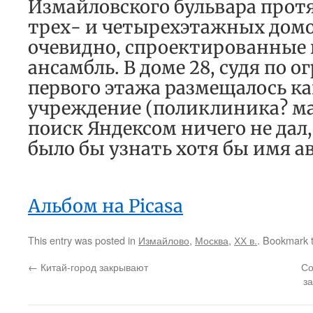
Измайловского бульвара протя
трех- и четырехэтажных дом
очевидно, спроектированные
ансамбль. В доме 28, судя по
первого этажа размещалось к
учреждение (поликлиника? м
поиск Яндексом ничего не да
было бы узнать хотя бы имя а
Альбом на Picasa
This entry was posted in
Измайлово
,
Москва
,
ХХ в.
. Bookmark 
←
Китай-город закрывают
Со
з